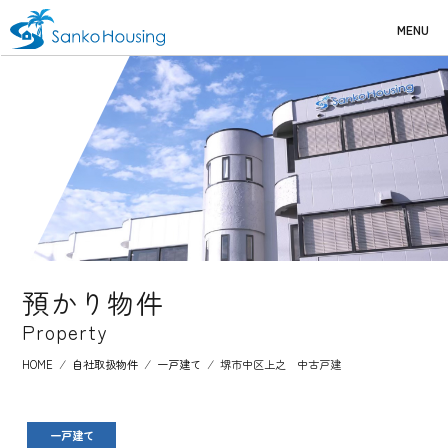
MENU
預かり物件
Property
HOME
⁄
自社取扱物件
⁄
一戸建て
⁄
堺市中区上之 中古戸建
一戸建て