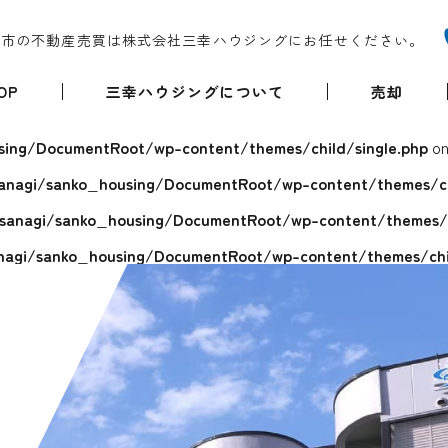
堺市の不動産売買は株式会社三幸ハウジングにお任せください。
OP
三幸ハウジングについて
売却
ing/DocumentRoot/wp-content/themes/child/single.php
on
anagi/sanko_housing/DocumentRoot/wp-content/themes/chi
sanagi/sanko_housing/DocumentRoot/wp-content/themes/ch
agi/sanko_housing/DocumentRoot/wp-content/themes/chil