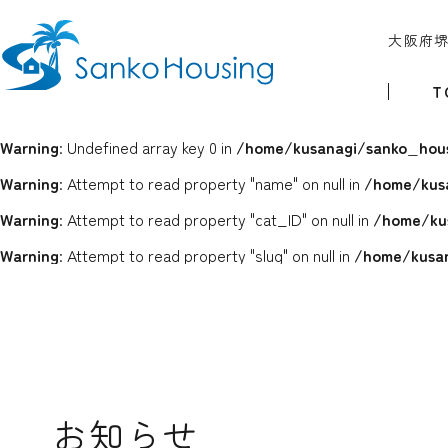
大阪府
T
Warning
: Undefined array key 0 in
/home/kusanagi/sanko_hous
Warning
: Attempt to read property "name" on null in
/home/kus
Warning
: Attempt to read property "cat_ID" on null in
/home/ku
Warning
: Attempt to read property "slug" on null in
/home/kusan
お知らせ