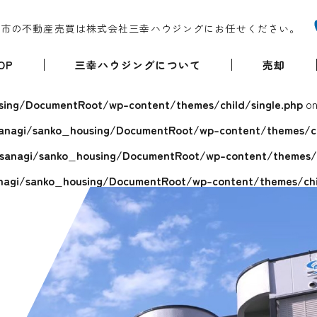
堺市の不動産売買は株式会社三幸ハウジングにお任せください。
OP
三幸ハウジングについて
売却
ing/DocumentRoot/wp-content/themes/child/single.php
on
anagi/sanko_housing/DocumentRoot/wp-content/themes/chi
sanagi/sanko_housing/DocumentRoot/wp-content/themes/ch
agi/sanko_housing/DocumentRoot/wp-content/themes/chil