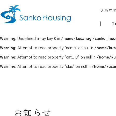
大阪府
T
Warning
: Undefined array key 0 in
/home/kusanagi/sanko_hous
Warning
: Attempt to read property "name" on null in
/home/kus
Warning
: Attempt to read property "cat_ID" on null in
/home/ku
Warning
: Attempt to read property "slug" on null in
/home/kusan
お知らせ