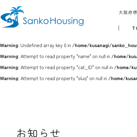
大阪府
T
Warning
: Undefined array key 0 in
/home/kusanagi/sanko_hous
Warning
: Attempt to read property "name" on null in
/home/kus
Warning
: Attempt to read property "cat_ID" on null in
/home/ku
Warning
: Attempt to read property "slug" on null in
/home/kusan
お知らせ