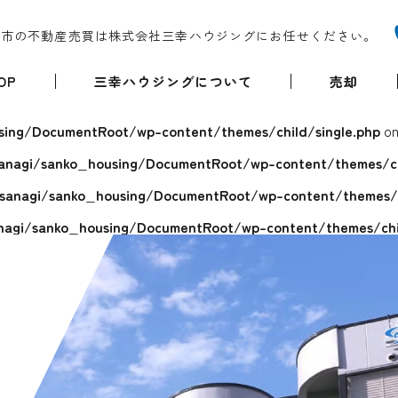
堺市の不動産売買は株式会社三幸ハウジングにお任せください。
OP
三幸ハウジングについて
売却
ing/DocumentRoot/wp-content/themes/child/single.php
on
anagi/sanko_housing/DocumentRoot/wp-content/themes/chi
sanagi/sanko_housing/DocumentRoot/wp-content/themes/ch
agi/sanko_housing/DocumentRoot/wp-content/themes/chil