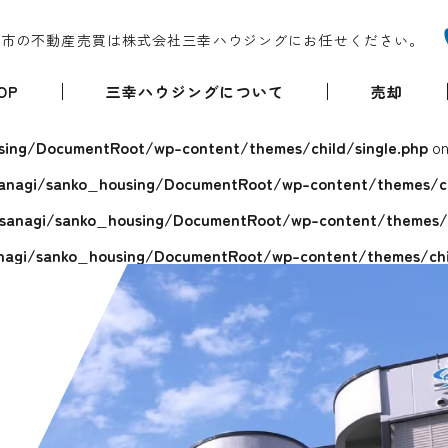
堺市の不動産売買は株式会社三幸ハウジングにお任せください。
OP
三幸ハウジングについて
売却
ing/DocumentRoot/wp-content/themes/child/single.php
on
anagi/sanko_housing/DocumentRoot/wp-content/themes/chi
sanagi/sanko_housing/DocumentRoot/wp-content/themes/ch
agi/sanko_housing/DocumentRoot/wp-content/themes/chil