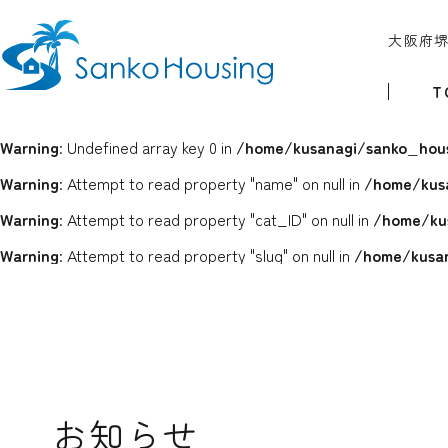
大阪府
T
Warning
: Undefined array key 0 in
/home/kusanagi/sanko_hous
Warning
: Attempt to read property "name" on null in
/home/kus
Warning
: Attempt to read property "cat_ID" on null in
/home/ku
Warning
: Attempt to read property "slug" on null in
/home/kusan
お知らせ