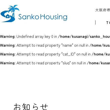
大阪府
T
Warning
: Undefined array key 0 in
/home/kusanagi/sanko_hous
Warning
: Attempt to read property "name" on null in
/home/kus
Warning
: Attempt to read property "cat_ID" on null in
/home/ku
Warning
: Attempt to read property "slug" on null in
/home/kusan
お知らせ