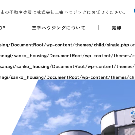
堺市の不動産売買は株式会社三幸ハウジングにお任せください。
OP
三幸ハウジングについて
売却
ing/DocumentRoot/wp-content/themes/child/single.php
on
anagi/sanko_housing/DocumentRoot/wp-content/themes/chi
sanagi/sanko_housing/DocumentRoot/wp-content/themes/ch
agi/sanko_housing/DocumentRoot/wp-content/themes/chil