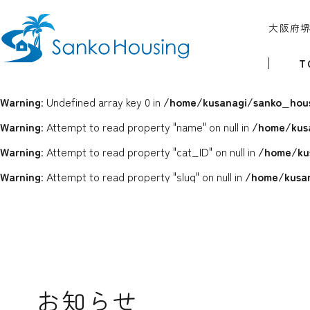
大阪府
T
Warning
: Undefined array key 0 in
/home/kusanagi/sanko_hous
Warning
: Attempt to read property "name" on null in
/home/kus
Warning
: Attempt to read property "cat_ID" on null in
/home/ku
Warning
: Attempt to read property "slug" on null in
/home/kusan
お知らせ