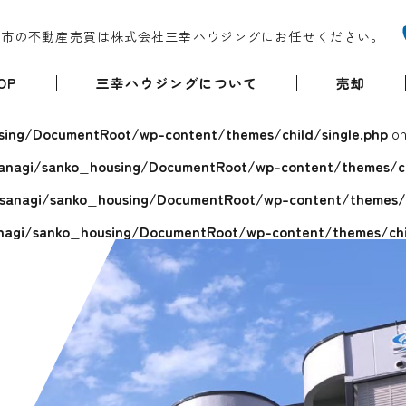
堺市の不動産売買は株式会社三幸ハウジングにお任せください。
OP
三幸ハウジングについて
売却
ing/DocumentRoot/wp-content/themes/child/single.php
on
anagi/sanko_housing/DocumentRoot/wp-content/themes/chi
sanagi/sanko_housing/DocumentRoot/wp-content/themes/ch
agi/sanko_housing/DocumentRoot/wp-content/themes/chil