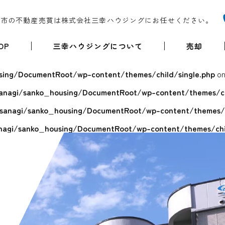
堺市の不動産売買は株式会社三幸ハウジングにお任せください。
OP
三幸ハウジングについて
売却
ing/DocumentRoot/wp-content/themes/child/single.php
on
anagi/sanko_housing/DocumentRoot/wp-content/themes/chi
sanagi/sanko_housing/DocumentRoot/wp-content/themes/ch
agi/sanko_housing/DocumentRoot/wp-content/themes/chil