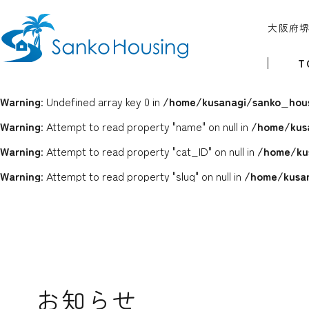
大阪府
T
Warning
: Undefined array key 0 in
/home/kusanagi/sanko_hous
Warning
: Attempt to read property "name" on null in
/home/kus
Warning
: Attempt to read property "cat_ID" on null in
/home/ku
Warning
: Attempt to read property "slug" on null in
/home/kusan
お知らせ