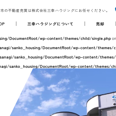
堺市の不動産売買は株式会社三幸ハウジングにお任せください。
OP
三幸ハウジングについて
売却
ing/DocumentRoot/wp-content/themes/child/single.php
on
anagi/sanko_housing/DocumentRoot/wp-content/themes/chi
sanagi/sanko_housing/DocumentRoot/wp-content/themes/ch
agi/sanko_housing/DocumentRoot/wp-content/themes/chil