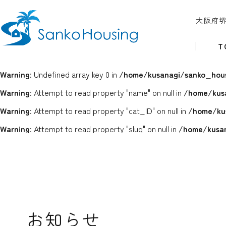
大阪府
T
Warning
: Undefined array key 0 in
/home/kusanagi/sanko_hous
Warning
: Attempt to read property "name" on null in
/home/kus
Warning
: Attempt to read property "cat_ID" on null in
/home/ku
Warning
: Attempt to read property "slug" on null in
/home/kusan
お知らせ