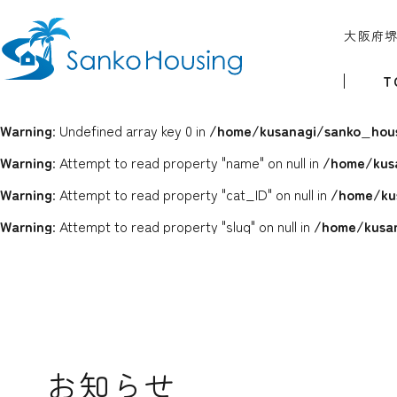
大阪府
T
Warning
: Undefined array key 0 in
/home/kusanagi/sanko_hous
Warning
: Attempt to read property "name" on null in
/home/kus
Warning
: Attempt to read property "cat_ID" on null in
/home/ku
Warning
: Attempt to read property "slug" on null in
/home/kusan
お知らせ