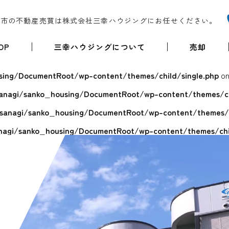
堺市の不動産売買は株式会社三幸ハウジングにお任せください。
OP
三幸ハウジングについて
売却
ing/DocumentRoot/wp-content/themes/child/single.php
on
anagi/sanko_housing/DocumentRoot/wp-content/themes/chi
sanagi/sanko_housing/DocumentRoot/wp-content/themes/ch
agi/sanko_housing/DocumentRoot/wp-content/themes/chil