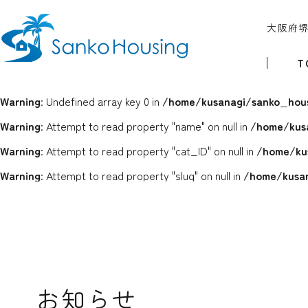
大阪府
T
Warning
: Undefined array key 0 in
/home/kusanagi/sanko_hous
Warning
: Attempt to read property "name" on null in
/home/kus
Warning
: Attempt to read property "cat_ID" on null in
/home/ku
Warning
: Attempt to read property "slug" on null in
/home/kusan
お知らせ