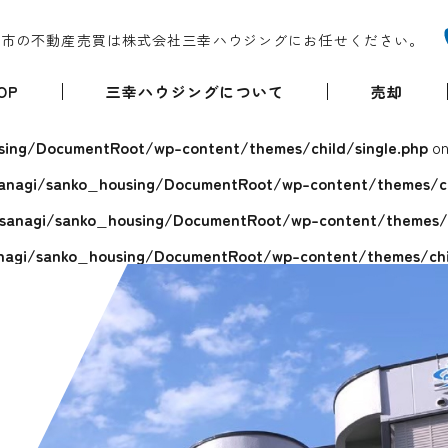
堺市の不動産売買は株式会社三幸ハウジングにお任せください。
OP
三幸ハウジングについて
売却
ing/DocumentRoot/wp-content/themes/child/single.php
on
anagi/sanko_housing/DocumentRoot/wp-content/themes/chi
sanagi/sanko_housing/DocumentRoot/wp-content/themes/ch
agi/sanko_housing/DocumentRoot/wp-content/themes/chil