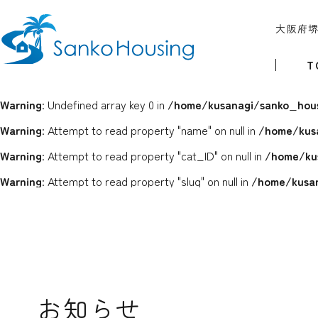
大阪府
T
Warning
: Undefined array key 0 in
/home/kusanagi/sanko_hous
Warning
: Attempt to read property "name" on null in
/home/kus
Warning
: Attempt to read property "cat_ID" on null in
/home/ku
Warning
: Attempt to read property "slug" on null in
/home/kusan
お知らせ