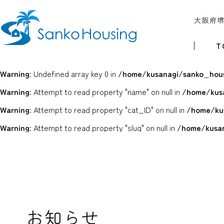
大阪府
T
Warning
: Undefined array key 0 in
/home/kusanagi/sanko_hous
Warning
: Attempt to read property "name" on null in
/home/kus
Warning
: Attempt to read property "cat_ID" on null in
/home/ku
Warning
: Attempt to read property "slug" on null in
/home/kusan
お知らせ