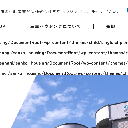
堺市の不動産売買は株式会社三幸ハウジングにお任せください。
OP
三幸ハウジングについて
売却
ing/DocumentRoot/wp-content/themes/child/single.php
on
anagi/sanko_housing/DocumentRoot/wp-content/themes/chi
sanagi/sanko_housing/DocumentRoot/wp-content/themes/ch
agi/sanko_housing/DocumentRoot/wp-content/themes/chil