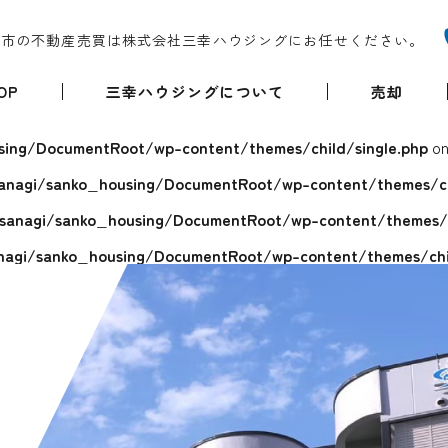
堺市の不動産売買は株式会社三幸ハウジングにお任せください。
OP
三幸ハウジングについて
売却
ing/DocumentRoot/wp-content/themes/child/single.php
on
anagi/sanko_housing/DocumentRoot/wp-content/themes/chi
sanagi/sanko_housing/DocumentRoot/wp-content/themes/ch
agi/sanko_housing/DocumentRoot/wp-content/themes/chil