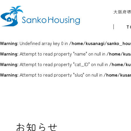
大阪府
T
Warning
: Undefined array key 0 in
/home/kusanagi/sanko_hous
Warning
: Attempt to read property "name" on null in
/home/kus
Warning
: Attempt to read property "cat_ID" on null in
/home/ku
Warning
: Attempt to read property "slug" on null in
/home/kusan
お知らせ