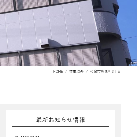
HOME
⁄
堺市以外
⁄
和泉市唐国町3丁目
最新お知らせ情報