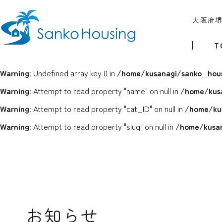
大阪府
T
Warning
: Undefined array key 0 in
/home/kusanagi/sanko_hous
Warning
: Attempt to read property "name" on null in
/home/kus
Warning
: Attempt to read property "cat_ID" on null in
/home/ku
Warning
: Attempt to read property "slug" on null in
/home/kusan
お知らせ