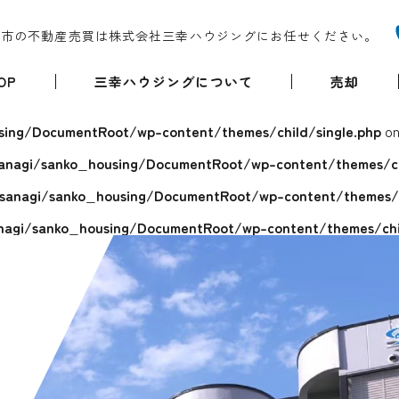
堺市の不動産売買は株式会社三幸ハウジングにお任せください。
OP
三幸ハウジングについて
売却
ing/DocumentRoot/wp-content/themes/child/single.php
on
anagi/sanko_housing/DocumentRoot/wp-content/themes/chi
sanagi/sanko_housing/DocumentRoot/wp-content/themes/ch
agi/sanko_housing/DocumentRoot/wp-content/themes/chil