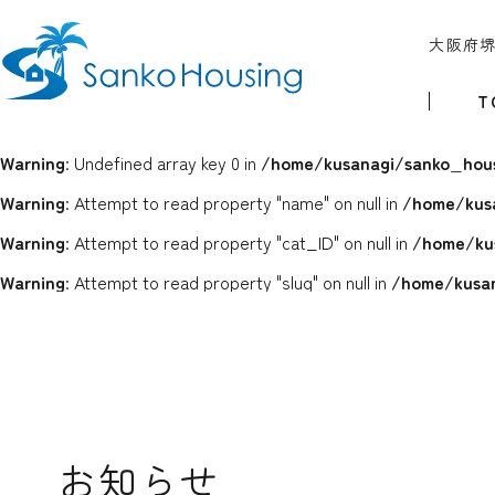
大阪府
T
Warning
: Undefined array key 0 in
/home/kusanagi/sanko_hous
Warning
: Attempt to read property "name" on null in
/home/kus
Warning
: Attempt to read property "cat_ID" on null in
/home/ku
Warning
: Attempt to read property "slug" on null in
/home/kusan
お知らせ