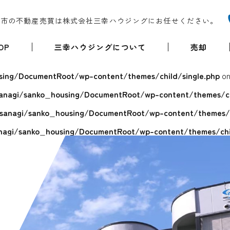
堺市の不動産売買は株式会社三幸ハウジングにお任せください。
OP
三幸ハウジングについて
売却
ing/DocumentRoot/wp-content/themes/child/single.php
on
anagi/sanko_housing/DocumentRoot/wp-content/themes/chi
sanagi/sanko_housing/DocumentRoot/wp-content/themes/ch
agi/sanko_housing/DocumentRoot/wp-content/themes/chil