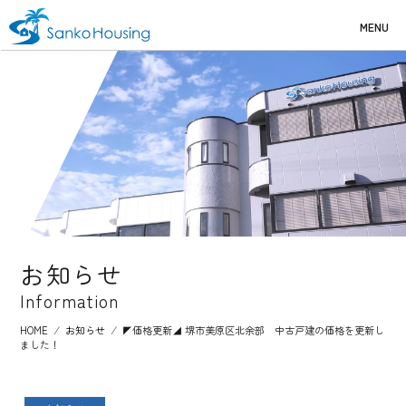
MENU
お知らせ
Information
HOME
⁄
お知らせ
⁄
◤価格更新◢ 堺市美原区北余部 中古戸建の価格を更新し
ました！